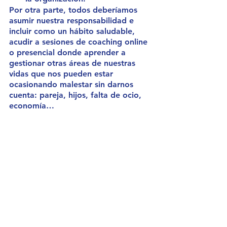
Por otra parte, todos deberíamos 
asumir nuestra responsabilidad e 
incluir como un hábito saludable, 
acudir a sesiones de coaching online 
o presencial donde aprender a 
gestionar otras áreas de nuestras 
vidas que nos pueden estar 
ocasionando malestar sin darnos 
cuenta: pareja, hijos, falta de ocio, 
economía…
Deberíamos aprender a ver desde 
otra perspectiva lo que 
consideramos “problemas" y 
cambiar nuestras acciones para 
obtener resultados distintos, esto sí 
depende de ti. 
¿Hasta cuándo vas a esperar?.
Coaching
Coaching empresarial