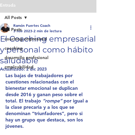
Entrada
All Posts
Ramón Fuertes Coach
All Posts
3 nov 2023
2 min de lectura
El Coaching empresarial
coaching empresarial
y personal como hábito
coaching
desarrollo profesional
saludable
empleabilidad
Actualizado:
2 dic 2023
Las bajas de trabajadores por 
cuestiones relacionadas con el 
bienestar emocional se duplican 
desde 2016 y ganan peso sobre el 
total. El trabajo 
“rompe”
 por igual a 
la clase precaria y a los que se 
denominan “triunfadores”, pero si 
hay un grupo que destaca, son los 
jóvenes.