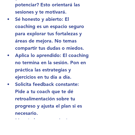
potenciar? Esto orientará las 
sesiones y te motivará.
Sé honesto y abierto
: El 
coaching es un espacio seguro 
para explorar tus fortalezas y 
áreas de mejora. No temas 
compartir tus dudas o miedos.
Aplica lo aprendido
: El coaching 
no termina en la sesión. Pon en 
práctica las estrategias y 
ejercicios en tu día a día.
Solicita feedback constante
: 
Pide a tu coach que te dé 
retroalimentación sobre tu 
progreso y ajusta el plan si es 
necesario.
Mantén la constancia
: La 
transformación requiere tiempo 
y dedicación. No te desanimes si 