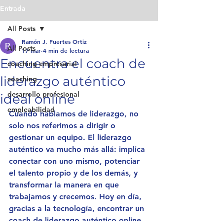
Entrada
All Posts
Ramón J. Fuertes Ortiz
All Posts
17 mar
4 min de lectura
Encuentra el coach de
coaching empresarial
liderazgo auténtico
coaching
desarrollo profesional
ideal online
empleabilidad
Cuando hablamos de liderazgo, no 
solo nos referimos a dirigir o 
gestionar un equipo. El liderazgo 
auténtico va mucho más allá: implica 
conectar con uno mismo, potenciar 
el talento propio y de los demás, y 
transformar la manera en que 
trabajamos y crecemos. Hoy en día, 
gracias a la tecnología, encontrar un 
coach de liderazgo auténtico online