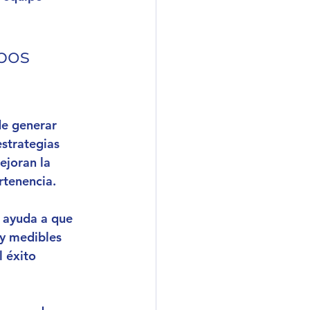
pos 
de generar 
strategias 
ejoran la 
rtenencia.
s ayuda a que 
 y medibles 
 éxito 