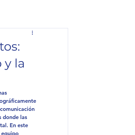
tos:
 y la
has 
eográficamente 
 comunicación 
 donde las 
al. En este 
 equipo 