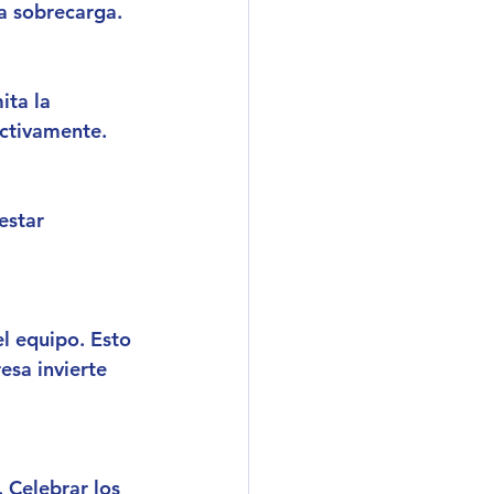
a sobrecarga.
ita la 
activamente.
estar 
l equipo. Esto 
sa invierte 
 Celebrar los 