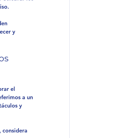
iso.
den 
ecer y 
os 
rar el 
eferimos a un 
áculos y 
 considera 