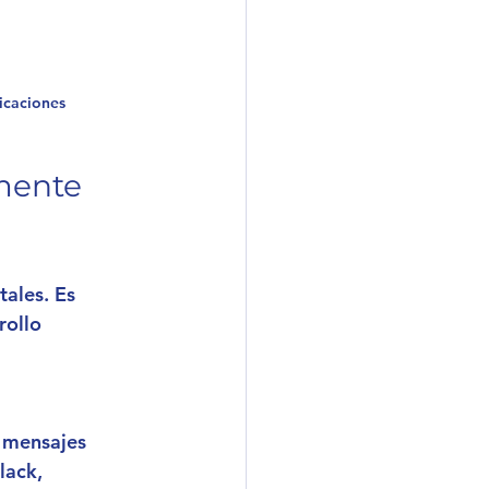
bicaciones
mente 
ales. Es 
rollo 
 mensajes 
lack, 