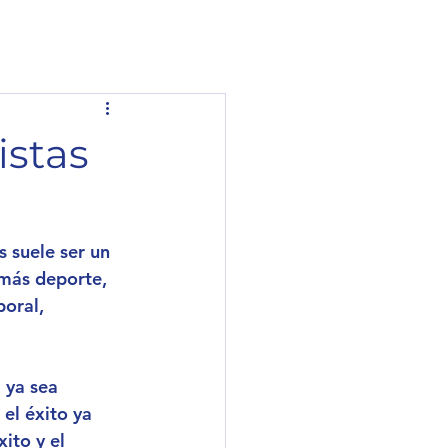
istas
 suele ser un 
más deporte, 
oral, 
 ya sea 
el éxito ya 
ito y el 