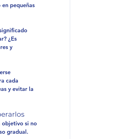
o en pequeñas 
significado 
r? ¿Es 
res y 
erse 
ra cada 
as y evitar la 
erarlos
objetivo si no 
so gradual. 