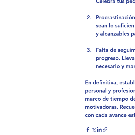
Celebra tus peq
Procrastinación
sean lo suficie
y alcanzables p
Falta de segui
progreso. Lleva
necesario y ma
En definitiva, estab
personal y profesion
marco de tiempo def
motivadoras. Recuer
con cada avance est