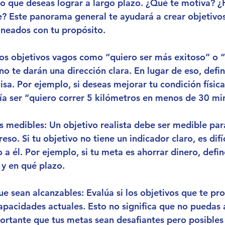
 lo que deseas lograr a largo plazo. ¿Qué te motiva? 
te? Este panorama general te ayudará a crear objetivo
lineados con tu propósito.
Los objetivos vagos como “quiero ser más exitoso” o “
o te darán una dirección clara. En lugar de eso, defi
sa. Por ejemplo, si deseas mejorar tu condición física
ía ser “quiero correr 5 kilómetros en menos de 30 mi
s medibles
: Un objetivo realista debe ser medible pa
eso. Si tu objetivo no tiene un indicador claro, es difíc
 a él. Por ejemplo, si tu meta es ahorrar dinero, defi
 y en qué plazo.
ue sean alcanzables
: Evalúa si los objetivos que te pr
apacidades actuales. Esto no significa que no puedas 
ortante que tus metas sean desafiantes pero posibles