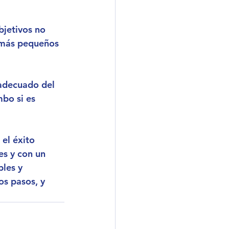
bjetivos no 
s más pequeños 
 adecuado del 
mbo si es 
 el éxito 
es y con un 
les y 
s pasos, y 