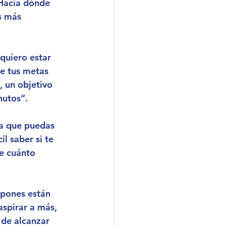
¿Hacia dónde 
s más 
quiero estar 
ne tus metas 
, un objetivo 
nutos”.
ra que puedas 
il saber si te 
ne cuánto 
opones están 
aspirar a más, 
 de alcanzar 