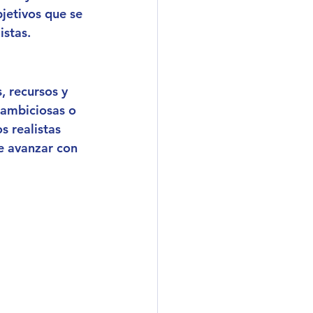
bjetivos que se 
istas
.
, recursos y 
ambiciosas o 
s realistas 
e avanzar con 