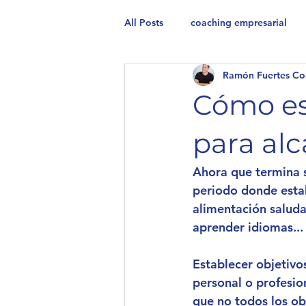
All Posts
coaching empresarial
Ramón Fuertes Co
Cómo est
para alc
Ahora que termina s
periodo donde estab
alimentación saluda
aprender idiomas...
Establecer objetivos
personal o profesion
que no todos los obj