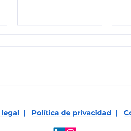
El impacto del liderazgo
Des
positivo en equipos
coa
tran
orga
 legal
|
Política de privacidad
|
C