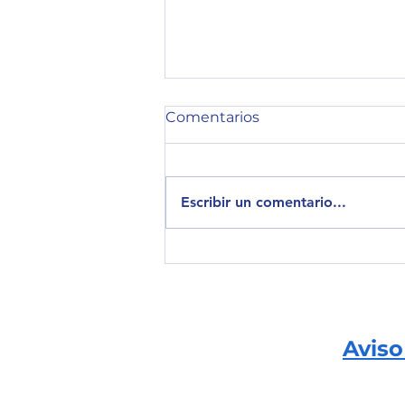
Comentarios
Escribir un comentario...
Estrategias para equipos
remotos: cómo potenciar
el rendimiento y la
cohesión
Aviso