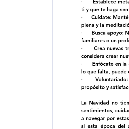
·      
Establece met
ti y que te haga sent
·      
Cuídate
: Mantén
plena y la meditaci
·      
Busca apoyo
: 
familiares o un prof
·      
Crea nuevas t
considera crear nue
·      
Enfócate en la 
lo que falta, puede
·      
Voluntariado
propósito y satisfac
La Navidad no tiene
sentimientos, cuida
a navegar por estas
si esta época del a